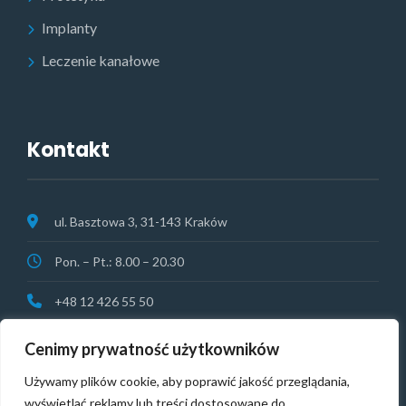
Implanty
Leczenie kanałowe
Kontakt
ul. Basztowa 3, 31-143 Kraków
Pon. – Pt.: 8.00 – 20.30
+48 12 426 55 50
rejestracja@vitamedical.pl
Cenimy prywatność użytkowników
NAGŁY PRZYPADEK:
+48 513 074 364
Używamy plików cookie, aby poprawić jakość przeglądania,
wyświetlać reklamy lub treści dostosowane do