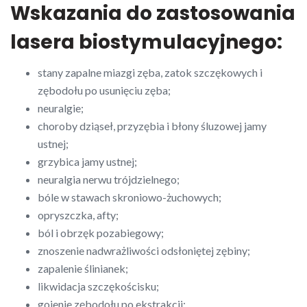
Wskazania do zastosowania
lasera biostymulacyjnego:
stany zapalne miazgi zęba, zatok szczękowych i
zębodołu po usunięciu zęba;
neuralgie;
choroby dziąseł, przyzębia i błony śluzowej jamy
ustnej;
grzybica jamy ustnej;
neuralgia nerwu trójdzielnego;
bóle w stawach skroniowo-żuchowych;
opryszczka, afty;
ból i obrzęk pozabiegowy;
znoszenie nadwrażliwości odsłoniętej zębiny;
zapalenie ślinianek;
likwidacja szczękościsku;
gojenie zębodołu po ekstrakcji;