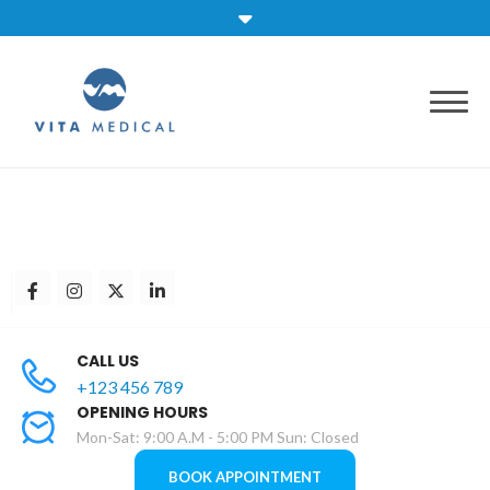
CALL US
+123 456 789
OPENING HOURS
Mon-Sat: 9:00 A.M - 5:00 PM Sun: Closed
BOOK APPOINTMENT