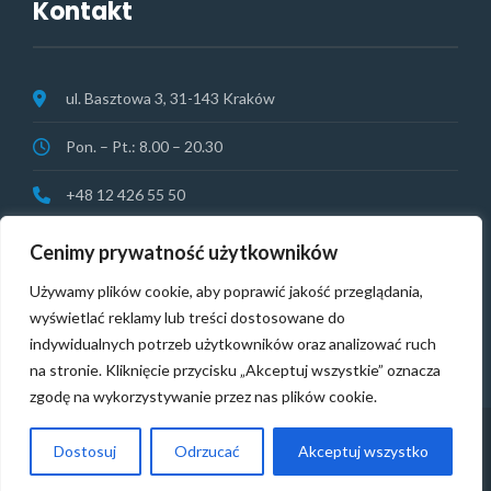
Kontakt
ul. Basztowa 3, 31-143 Kraków
Pon. – Pt.: 8.00 – 20.30
+48 12 426 55 50
rejestracja@vitamedical.pl
Cenimy prywatność użytkowników
Używamy plików cookie, aby poprawić jakość przeglądania,
NAGŁY PRZYPADEK:
+48 513 074 364
wyświetlać reklamy lub treści dostosowane do
indywidualnych potrzeb użytkowników oraz analizować ruch
na stronie. Kliknięcie przycisku „Akceptuj wszystkie” oznacza
zgodę na wykorzystywanie przez nas plików cookie.
Dostosuj
Odrzucać
Akceptuj wszystko
Copyright © VitaMedical