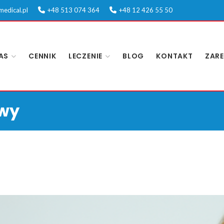
medical.pl
+48 513 074 364
+48 12 426 55 50
AS
CENNIK
LECZENIE
BLOG
KONTAKT
ZARE
owy