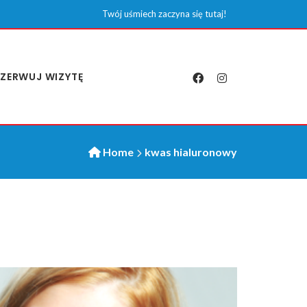
Twój uśmiech zaczyna się tutaj!
ZERWUJ WIZYTĘ
Home
kwas hialuronowy