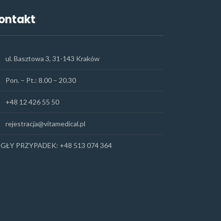
ontakt
ul. Basztowa 3, 31-143 Kraków
Pon. – Pt.: 8.00 – 20.30
+48 12 426 55 50
rejestracja@vitamedical.pl
GŁY PRZYPADEK:
+48 513 074 364