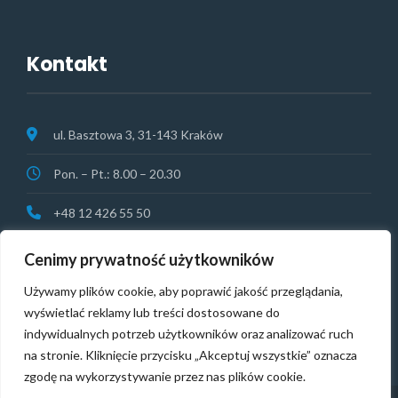
Kontakt
ul. Basztowa 3, 31-143 Kraków
Pon. – Pt.: 8.00 – 20.30
+48 12 426 55 50
rejestracja@vitamedical.pl
Cenimy prywatność użytkowników
NAGŁY PRZYPADEK:
+48 513 074 364
Używamy plików cookie, aby poprawić jakość przeglądania,
wyświetlać reklamy lub treści dostosowane do
indywidualnych potrzeb użytkowników oraz analizować ruch
na stronie. Kliknięcie przycisku „Akceptuj wszystkie” oznacza
zgodę na wykorzystywanie przez nas plików cookie.