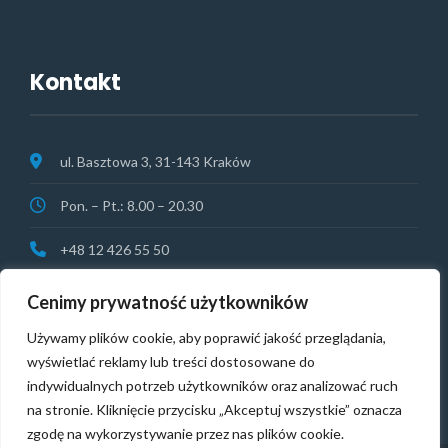
Kontakt
ul. Basztowa 3, 31-143 Kraków
Pon. – Pt.: 8.00 – 20.30
+48 12 426 55 50
rejestracja@vitamedical.pl
Cenimy prywatność użytkowników
NAGŁY PRZYPADEK:
+48 513 074 364
Używamy plików cookie, aby poprawić jakość przeglądania,
wyświetlać reklamy lub treści dostosowane do
indywidualnych potrzeb użytkowników oraz analizować ruch
na stronie. Kliknięcie przycisku „Akceptuj wszystkie” oznacza
zgodę na wykorzystywanie przez nas plików cookie.