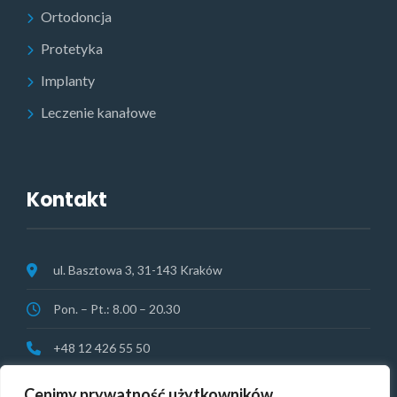
Ortodoncja
Protetyka
Implanty
Leczenie kanałowe
Kontakt
ul. Basztowa 3, 31-143 Kraków
Pon. – Pt.: 8.00 – 20.30
+48 12 426 55 50
rejestracja@vitamedical.pl
Cenimy prywatność użytkowników